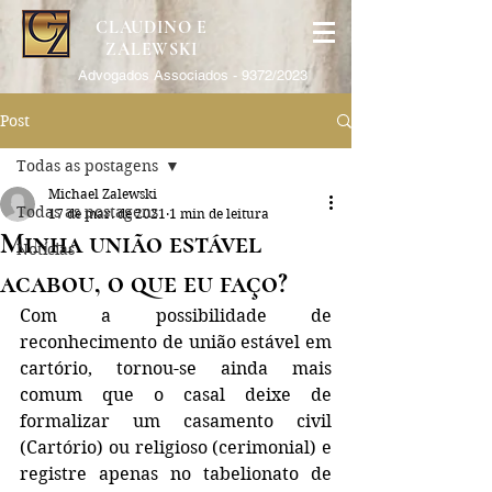
CLAUDINO E
ZALEWSKI
Advogados Associados - 9372/2023
Post
Todas as postagens
Michael Zalewski
Todas as postagens
17 de mar. de 2021
1 min de leitura
Minha união estável
Notícias
acabou, o que eu faço?
Com a possibilidade de 
reconhecimento de união estável em 
cartório, tornou-se ainda mais 
comum que o casal deixe de 
formalizar um casamento civil 
(Cartório) ou religioso (cerimonial) e 
registre apenas no tabelionato de 